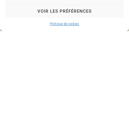
VOIR LES PRÉFÉRENCES
Mairie de
Horaires
Politique de cookies
Savigny
d'ouverture
l'Evescault
Lundi :
90, rue de la
8h30-12h et
Mairie
14h-17h30
86800 Savigny
Mardi : 14h-
l’Evescault
17h30
Mercredi :
05 49 56 55
8h30-12h
25
Jeudi :
contact@savignylevescault.fr
8h30-12h et
Contact
14h-17h30
Vendredi :
8h30-12h et
14h-18h