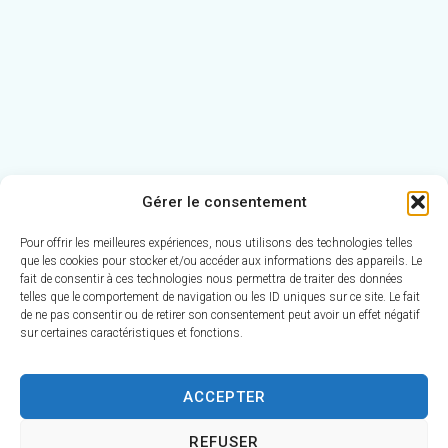
Le Plan local d'urbanisme
Gérer le consentement
Un nouveau Plan local d’Urbanisme est désormais en cour
Pour offrir les meilleures expériences, nous utilisons des technologies telles
a été validé le 8 décembre 2017 par Grand Poitiers et est 
que les cookies pour stocker et/ou accéder aux informations des appareils. Le
fait de consentir à ces technologies nous permettra de traiter des données
janvier 2018. Première modification du PLU en décembre 
telles que le comportement de navigation ou les ID uniques sur ce site. Le fait
de ne pas consentir ou de retirer son consentement peut avoir un effet négatif
Règlement du PLU
sur certaines caractéristiques et fonctions.
Plan de zonage 1 (Nord)
Plan de zonage 2 (Sud)
ACCEPTER
Plan de zonage 3 (Bourg)
REFUSER