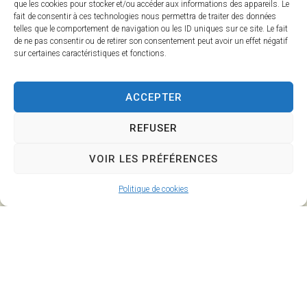
que les cookies pour stocker et/ou accéder aux informations des appareils. Le
fait de consentir à ces technologies nous permettra de traiter des données
Stéphanie Rouillard - Julie Monto
telles que le comportement de navigation ou les ID uniques sur ce site. Le fait
de ne pas consentir ou de retirer son consentement peut avoir un effet négatif
sur certaines caractéristiques et fonctions.
Mairie de
Horaires
ACCEPTER
Savigny
d'ouverture
l'Evescault
Lundi :
REFUSER
90, rue de la
8h30-12h et
Mairie
14h-17h30
VOIR LES PRÉFÉRENCES
86800 Savigny
Mardi : 14h-
l’Evescault
17h30
Politique de cookies
Mercredi :
05 49 56 55
8h30-12h
25
Jeudi :
contact@savignylevescault.fr
8h30-12h et
Contact
14h-17h30
Vendredi :