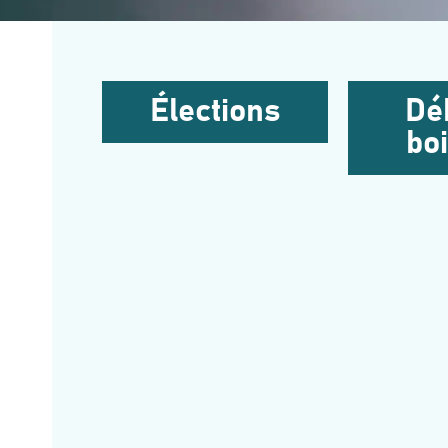
Élections
Déb
bo