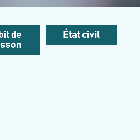
it de
État civil
isson