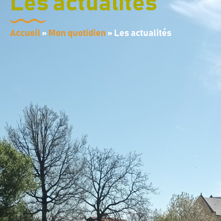
Les actualités
contenu
principal
Accueil
»
Mon quotidien
»
Les actualités