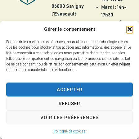
86800 Savigny
Mardi : 14h-
l’Evescault
17h30
Mercredi :
05 49 56 55
Gérer le consentement
8h30-12h
25
Jeudi :
Pour offrir les meilleures expériences, nous utilisons des technologies telles
contact@savignylevescault.fr
8h30-12h et
que les cookies pour stocker et/ou accéder aux informations des appareils. Le
Contact
fait de consentir à ces technologies nous permettra de traiter des données
14h-17h30
telles que le comportement de navigation ou les ID uniques sur ce site. Le fait
Vendredi :
de ne pas consentir ou de retirer son consentement peut avoir un effet négatif
8h30-12h et
sur certaines caractéristiques et fonctions.
14h-18h
ACCEPTER
Fermée les
jours fériés
REFUSER
VOIR LES PRÉFÉRENCES
Confidentialité
Accessibilité
Mentions légales
Plan du site
Politique de cookies
2025 - Site & GRU développés par Utopia