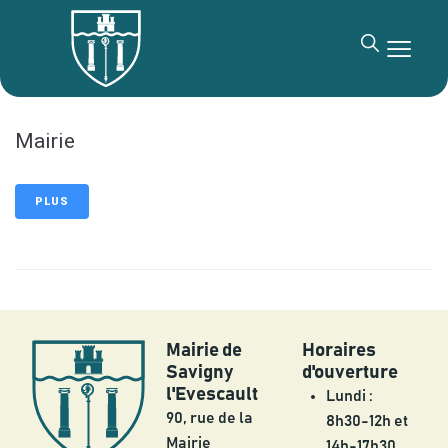
contenu
principal
Mairie
PLUS
Mairie de
Horaires
Savigny
d'ouverture
l'Evescault
Lundi :
90, rue de la
8h30-12h et
Mairie
14h-17h30