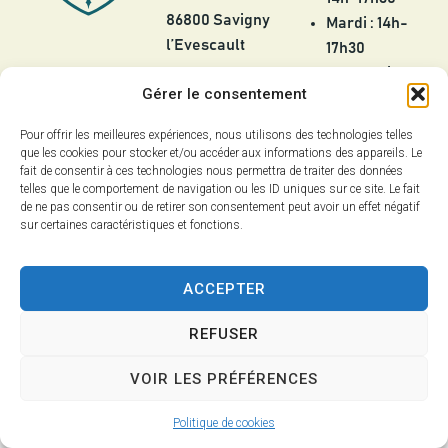
86800 Savigny
Mardi : 14h-
l’Evescault
17h30
Mercredi :
05 49 56 55
Gérer le consentement
8h30-12h
25
Jeudi :
Pour offrir les meilleures expériences, nous utilisons des technologies telles
contact@savignylevescault.fr
8h30-12h et
que les cookies pour stocker et/ou accéder aux informations des appareils. Le
Contact
fait de consentir à ces technologies nous permettra de traiter des données
14h-17h30
telles que le comportement de navigation ou les ID uniques sur ce site. Le fait
Vendredi :
de ne pas consentir ou de retirer son consentement peut avoir un effet négatif
8h30-12h et
sur certaines caractéristiques et fonctions.
14h-18h
ACCEPTER
Fermée les
jours fériés
REFUSER
VOIR LES PRÉFÉRENCES
Confidentialité
Accessibilité
Mentions légales
Plan du site
Politique de cookies
2025 - Site & GRU développés par Utopia