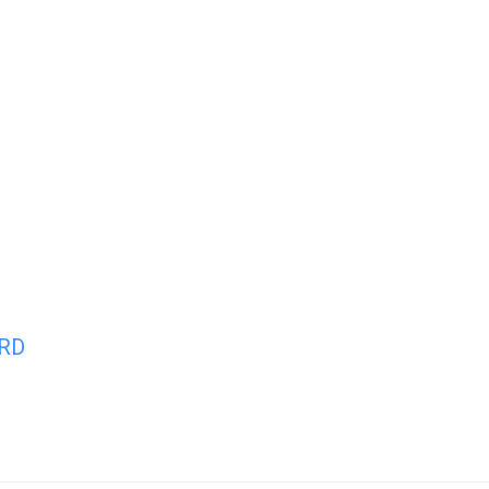
Mon quotidien
Mes loisirs
Mes s
RD