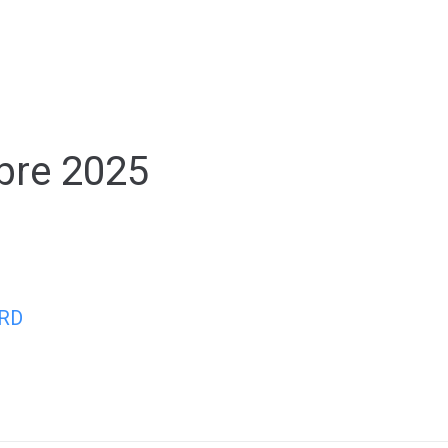
Mon quotidien
Mes loisirs
Mes s
bre 2025
RD