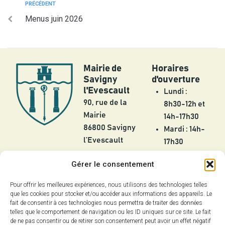
PRÉCÉDENT
Menus juin 2026
Mairie de
Horaires
Savigny
d'ouverture
l'Evescault
Lundi :
90, rue de la
8h30-12h et
Mairie
14h-17h30
86800 Savigny
Mardi : 14h-
l’Evescault
17h30
Mercredi :
05 49 56 55
Gérer le consentement
8h30-12h
25
Jeudi :
Pour offrir les meilleures expériences, nous utilisons des technologies telles
contact@savignylevescault.fr
8h30-12h et
que les cookies pour stocker et/ou accéder aux informations des appareils. Le
Contact
fait de consentir à ces technologies nous permettra de traiter des données
14h-17h30
telles que le comportement de navigation ou les ID uniques sur ce site. Le fait
Vendredi :
de ne pas consentir ou de retirer son consentement peut avoir un effet négatif