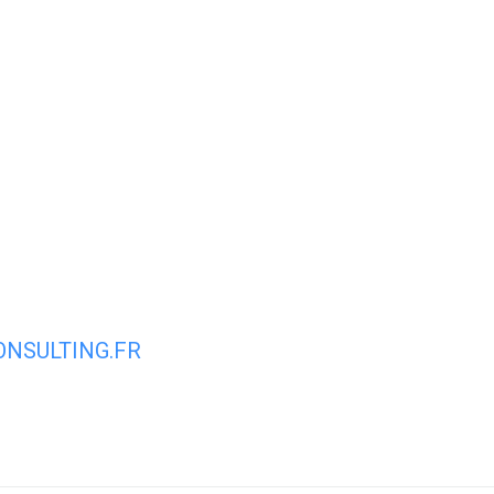
Mon quotidien
Mes loisirs
Mes s
NSULTING.FR