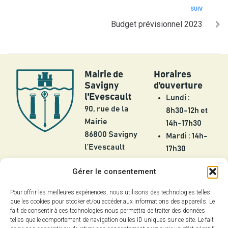
SUIV
Budget prévisionnel 2023
Mairie de
Horaires
Savigny
d'ouverture
l'Evescault
Lundi :
90, rue de la
8h30-12h et
Mairie
14h-17h30
86800 Savigny
Mardi : 14h-
l’Evescault
17h30
Mercredi :
05 49 56 55
Gérer le consentement
8h30-12h
25
Jeudi :
Pour offrir les meilleures expériences, nous utilisons des technologies telles
contact@savignylevescault.fr
8h30-12h et
que les cookies pour stocker et/ou accéder aux informations des appareils. Le
Contact
fait de consentir à ces technologies nous permettra de traiter des données
14h-17h30
telles que le comportement de navigation ou les ID uniques sur ce site. Le fait
Vendredi :