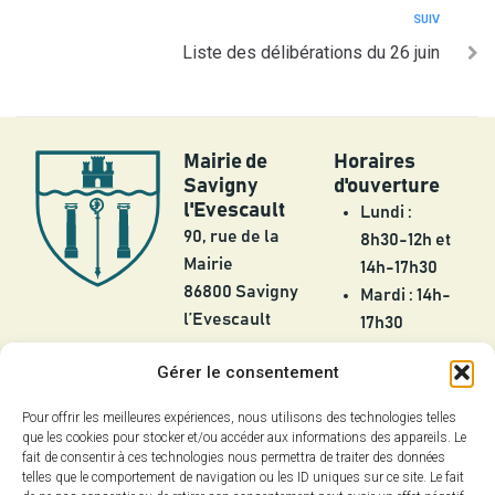
SUIV
Liste des délibérations du 26 juin
Mairie de
Horaires
Savigny
d'ouverture
l'Evescault
Lundi :
90, rue de la
8h30-12h et
Mairie
14h-17h30
86800 Savigny
Mardi : 14h-
l’Evescault
17h30
Mercredi :
05 49 56 55
Gérer le consentement
8h30-12h
25
Jeudi :
Pour offrir les meilleures expériences, nous utilisons des technologies telles
contact@savignylevescault.fr
8h30-12h et
que les cookies pour stocker et/ou accéder aux informations des appareils. Le
Contact
fait de consentir à ces technologies nous permettra de traiter des données
14h-17h30
telles que le comportement de navigation ou les ID uniques sur ce site. Le fait
Vendredi :