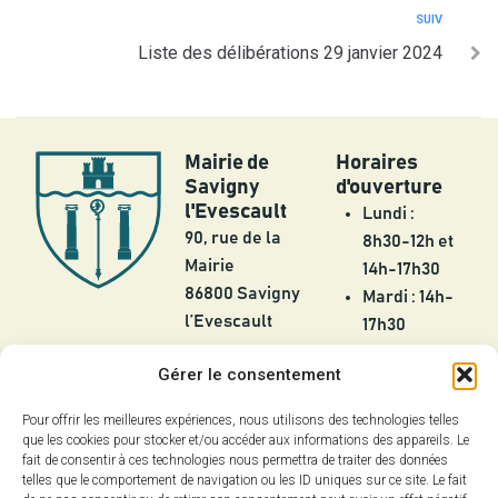
SUIV
Liste des délibérations 29 janvier 2024
Mairie de
Horaires
Savigny
d'ouverture
l'Evescault
Lundi :
90, rue de la
8h30-12h et
Mairie
14h-17h30
86800 Savigny
Mardi : 14h-
l’Evescault
17h30
Mercredi :
05 49 56 55
Gérer le consentement
8h30-12h
25
Jeudi :
Pour offrir les meilleures expériences, nous utilisons des technologies telles
contact@savignylevescault.fr
8h30-12h et
que les cookies pour stocker et/ou accéder aux informations des appareils. Le
Contact
fait de consentir à ces technologies nous permettra de traiter des données
14h-17h30
telles que le comportement de navigation ou les ID uniques sur ce site. Le fait
Vendredi :