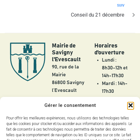
SUIV
Conseil du 21 décembre
Mairie de
Horaires
Savigny
d'ouverture
l'Evescault
Lundi :
90, rue de la
8h30-12h et
Mairie
14h-17h30
86800 Savigny
Mardi : 14h-
l’Evescault
17h30
Mercredi :
05 49 56 55
Gérer le consentement
8h30-12h
25
Jeudi :
Pour offrir les meilleures expériences, nous utilisons des technologies telles
contact@savignylevescault.fr
8h30-12h et
que les cookies pour stocker et/ou accéder aux informations des appareils. Le
Contact
fait de consentir à ces technologies nous permettra de traiter des données
14h-17h30
telles que le comportement de navigation ou les ID uniques sur ce site. Le fait
Vendredi :