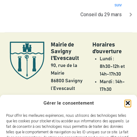
SUIV
Conseil du 29 mars
Mairie de
Horaires
Savigny
d'ouverture
l'Evescault
Lundi :
90, rue de la
8h30-12h et
Mairie
14h-17h30
86800 Savigny
Mardi : 14h-
l’Evescault
17h30
Mercredi :
05 49 56 55
Gérer le consentement
8h30-12h
25
Jeudi :
Pour offrir les meilleures expériences, nous utilisons des technologies telles
contact@savignylevescault.fr
8h30-12h et
que les cookies pour stocker et/ou accéder aux informations des appareils. Le
Contact
fait de consentir à ces technologies nous permettra de traiter des données
14h-17h30
telles que le comportement de navigation ou les ID uniques sur ce site. Le fait
Vendredi :