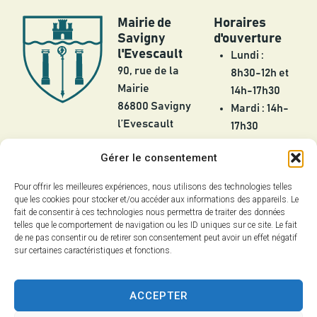
Mairie de
Horaires
Savigny
d'ouverture
l'Evescault
Lundi :
90, rue de la
8h30-12h et
Mairie
14h-17h30
86800 Savigny
Mardi : 14h-
l’Evescault
17h30
Mercredi :
05 49 56 55
Gérer le consentement
8h30-12h
25
Jeudi :
Pour offrir les meilleures expériences, nous utilisons des technologies telles
contact@savignylevescault.fr
8h30-12h et
que les cookies pour stocker et/ou accéder aux informations des appareils. Le
Contact
fait de consentir à ces technologies nous permettra de traiter des données
14h-17h30
telles que le comportement de navigation ou les ID uniques sur ce site. Le fait
Vendredi :
de ne pas consentir ou de retirer son consentement peut avoir un effet négatif
8h30-12h et
sur certaines caractéristiques et fonctions.
14h-18h
ACCEPTER
Fermée les