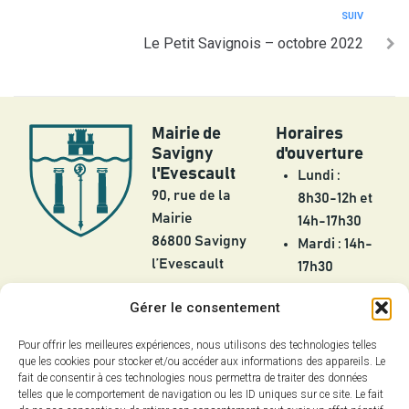
SUIV
Le Petit Savignois – octobre 2022
Mairie de
Horaires
Savigny
d'ouverture
l'Evescault
Lundi :
90, rue de la
8h30-12h et
Mairie
14h-17h30
86800 Savigny
Mardi : 14h-
l’Evescault
17h30
Mercredi :
05 49 56 55
Gérer le consentement
8h30-12h
25
Jeudi :
Pour offrir les meilleures expériences, nous utilisons des technologies telles
contact@savignylevescault.fr
8h30-12h et
que les cookies pour stocker et/ou accéder aux informations des appareils. Le
Contact
fait de consentir à ces technologies nous permettra de traiter des données
14h-17h30
telles que le comportement de navigation ou les ID uniques sur ce site. Le fait
Vendredi :