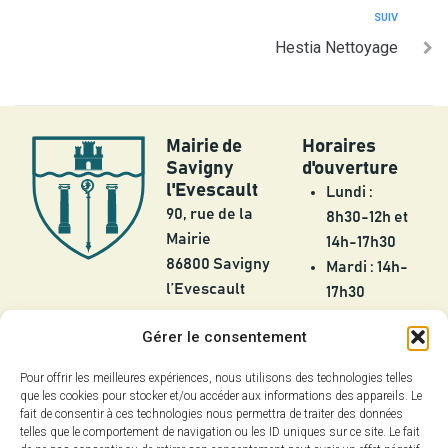
SUIV
Hestia Nettoyage
Mairie de
Horaires
Savigny
d'ouverture
l'Evescault
Lundi :
90, rue de la
8h30-12h et
Mairie
14h-17h30
86800 Savigny
Mardi : 14h-
l’Evescault
17h30
Mercredi :
05 49 56 55
Gérer le consentement
8h30-12h
25
Jeudi :
Pour offrir les meilleures expériences, nous utilisons des technologies telles
contact@savignylevescault.fr
8h30-12h et
que les cookies pour stocker et/ou accéder aux informations des appareils. Le
Contact
fait de consentir à ces technologies nous permettra de traiter des données
14h-17h30
telles que le comportement de navigation ou les ID uniques sur ce site. Le fait
Vendredi :