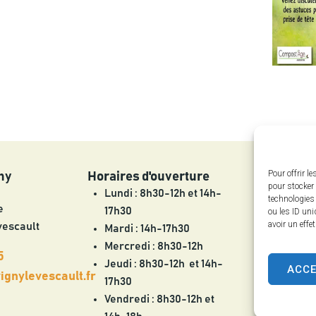
Pour offrir l
ny
Horaires d'ouverture
pour stocker 
Lundi : 8h30-12h et 14h-
technologies
e
17h30
ou les ID uni
avoir un effe
vescault
Mardi : 14h-17h30
Mercredi : 8h30-12h
5
Jeudi : 8h30-12h et 14h-
ACC
gnylevescault.fr
17h30
Vendredi : 8h30-12h et