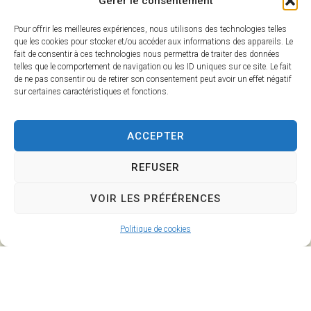
Gérer le consentement
Pour offrir les meilleures expériences, nous utilisons des technologies telles
que les cookies pour stocker et/ou accéder aux informations des appareils. Le
fait de consentir à ces technologies nous permettra de traiter des données
telles que le comportement de navigation ou les ID uniques sur ce site. Le fait
de ne pas consentir ou de retirer son consentement peut avoir un effet négatif
sur certaines caractéristiques et fonctions.
ACCEPTER
Mairie de
Horaires
Savigny
d'ouverture
REFUSER
l'Evescault
Lundi :
90, rue de la
8h30-12h et
VOIR LES PRÉFÉRENCES
Mairie
14h-17h30
86800 Savigny
Politique de cookies
Mardi : 14h-
l’Evescault
17h30
Mercredi :
05 49 56 55
8h30-12h
25
Jeudi :