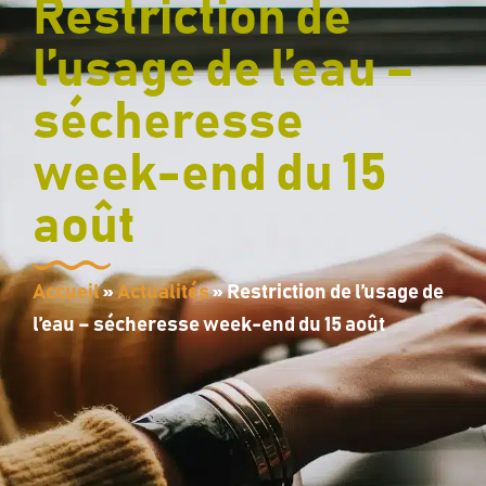
contenu
Restriction de
principal
l’usage de l’eau –
sécheresse
week-end du 15
août
Accueil
»
Actualités
»
Restriction de l’usage de
l’eau – sécheresse week-end du 15 août