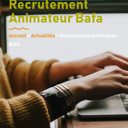
contenu
Recrutement
principal
Animateur Bafa
Accueil
»
Actualités
»
Recrutement Animateur
Bafa