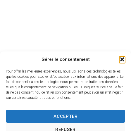
Gérer le consentement
Pour offrir les meilleures expériences, nous utilisons des technologies telles
que les cookies pour stocker et/ou accéder aux informations des appareils. Le
fait de consentir à ces technologies nous permettra de traiter des données
Mairie de
Horaires
telles que le comportement de navigation ou les ID uniques sur ce site. Le fait
Savigny
d'ouverture
de ne pas consentir ou de retirer son consentement peut avoir un effet négatif
l'Evescault
sur certaines caractéristiques et fonctions.
Lundi :
90, rue de la
8h30-12h et
Mairie
14h-17h30
ACCEPTER
86800 Savigny
Mardi : 14h-
l’Evescault
17h30
REFUSER